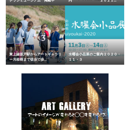
チラシミュージアム 掲載中
内 ２０２１...
東上線坂戸駅からアートギャラリ
水曜会小品展のご案内２０２０・
ー月桂樹まで徒歩で歩...
１１・３