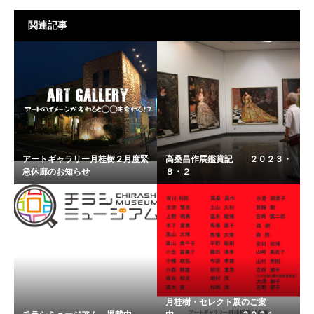
関連記事
アートギャラリー月桂樹２月度緊
高桑昌作展鑑賞記 ２０２３・
急休廊のお知らせ
８・２
月桂樹・セレクト展のご案