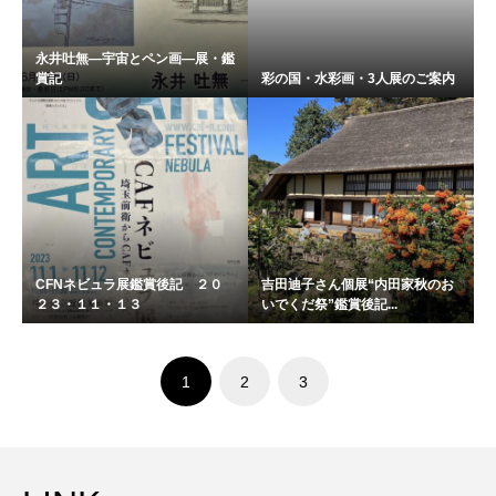
永井吐無―宇宙とペン画―展・鑑
賞記
彩の国・水彩画・3人展のご案内
CFNネビュラ展鑑賞後記 ２０
吉田迪子さん個展“内田家秋のお
２３・１１・１３
いでくだ祭”鑑賞後記...
1
2
3