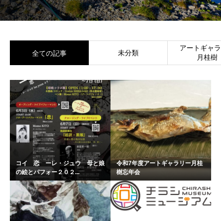
アートギャラ
未分類
全ての記事
月桂樹
コイ 恋 ーレ・ジュウ 母と娘
令和7年度アートギャラリー月桂
の絵とパフォー２０２...
樹忘年会