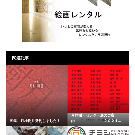
関連記事
月桂樹・セレクト展のご案
画集、月桂樹Ⅲ発刊しました！
内 ２０２１...