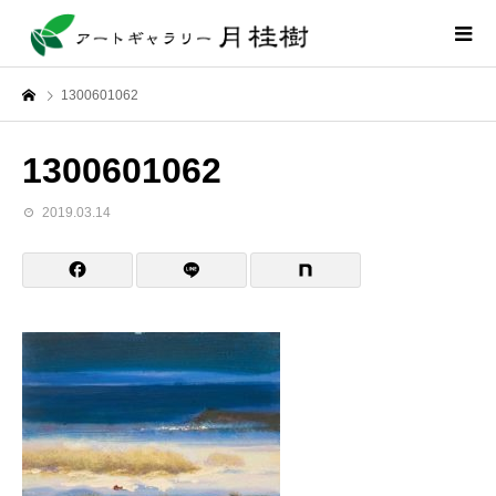
1300601062
1300601062
2019.03.14