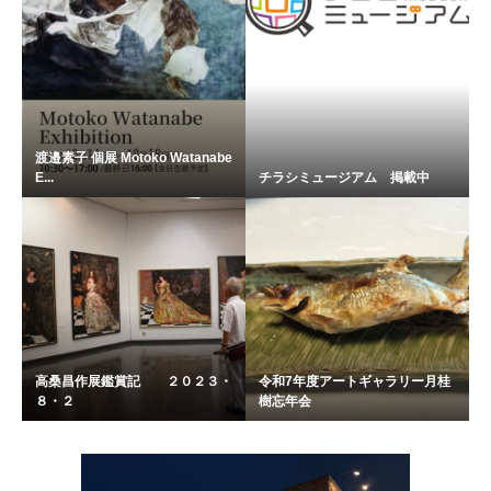
渡邉素子 個展 Motoko Watanabe
E...
チラシミュージアム 掲載中
高桑昌作展鑑賞記 ２０２３・
令和7年度アートギャラリー月桂
８・２
樹忘年会