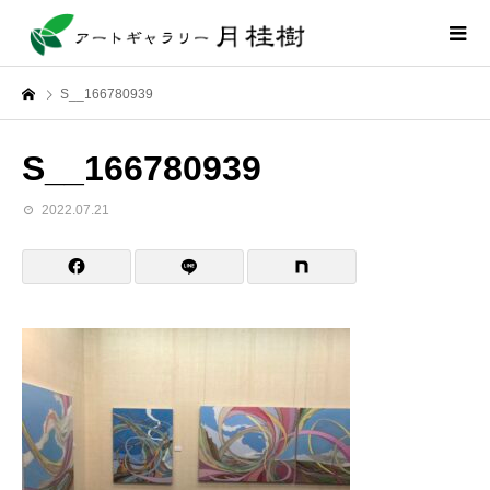
S__166780939
S__166780939
2022.07.21