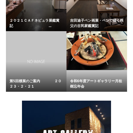
２０２１ＣＡＦネビュラ展鑑賞
吉田迪子ペン画展・ペンで描く秩
記 ...
父の古民家鑑賞記
第5回標展のご案内 ２０
令和6年度アートギャラリー月桂
２３・２・２１
樹忘年会