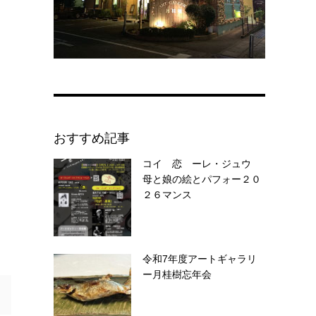
おすすめ記事
コイ 恋 ーレ・ジュウ
母と娘の絵とパフォー２０
２６マンス
令和7年度アートギャラリ
ー月桂樹忘年会