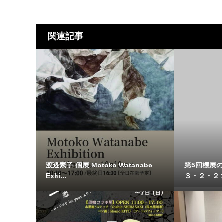
関連記事
渡邉素子 個展 Motoko Watanabe
第5回標
Exhi...
３・２・２