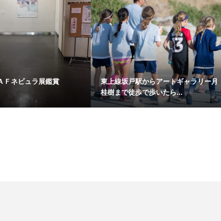
ＡＦネビュラ展鑑賞
東上線坂戸駅からアートギャラリー月
記
桂樹まで徒歩で歩いたら...