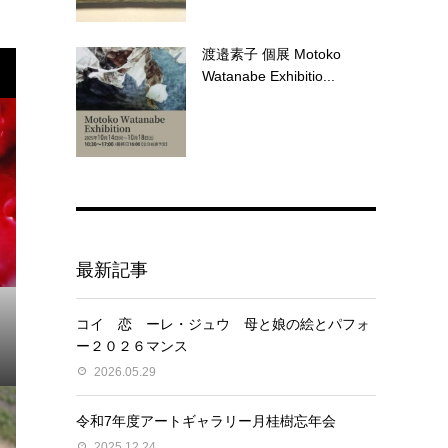
渡邉素子 個展 Motoko
Watanabe Exhibitio...
最新記事
コイ 恋 ーレ・ジュウ 母と娘の絵とパフォ
ー２０２６マンス
2026.05.29
令和7年度アートギャラリー月桂樹忘年会
2025.12.24