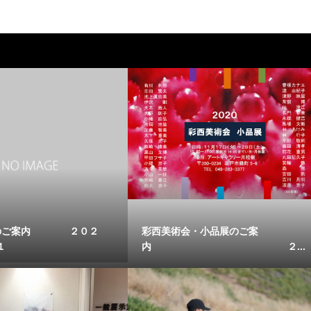
展のご案内 ２０２
彩西美術会・小品展のご案
１
内 ２...