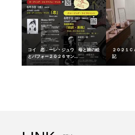
コイ 恋 ーレ・ジュウ 母と娘の絵
２０２１Ｃ
とパフォー２０２６マン...