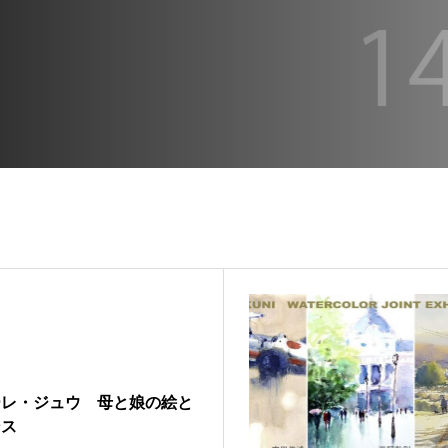
ーレ・ジュウ 母と娘の絵と
ンス