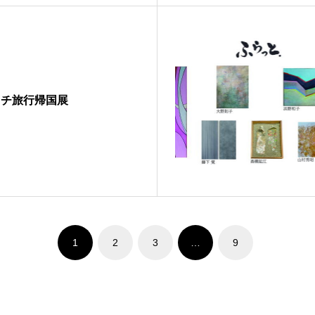
ッチ旅行帰国展
1
2
3
…
9