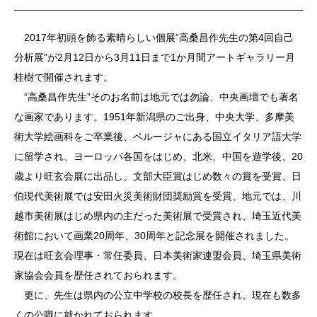
2017年初頭を飾る素晴らしい個展“高桑昌作先生の第4回自己
分析展”が2月12日から3月11日まで1か月間アートギャラリー月
桂樹で開催されます。
“高桑昌作先生”そのお名前は地元では勿論、中央画壇でも著名
な画家であります。1951年新潟県のご出身、中央大学、多摩美
術大学絵画科をご卒業後、ペルージャにある国立イタリア語大学
に留学され、ヨーロッパ各国をはじめ、北米、中国を遊学後、20
歳より旺玄会展に出品し、文部大臣賞はじめ数々の賞を受賞、日
伯現代美術展では安田火災美術財団奨励賞を受賞、地元では、川
越市美術展はじめ県内の主だった美術展で受賞され、埼玉近代美
術館において画業20周年、30周年と記念展を開催されました。
現在は旺玄会理事・常任委員、日本美術家連盟会員、埼玉県美術
家協会会員を歴任されておられます。
更に、先生は県内の公立中学校の校長を歴任され、現在も数多
くの公職に就かれておられます。