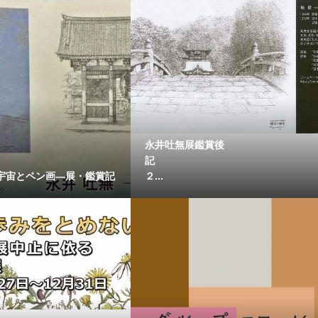
永井吐無展鑑賞後
宇宙とペン画―展・鑑賞記
２...