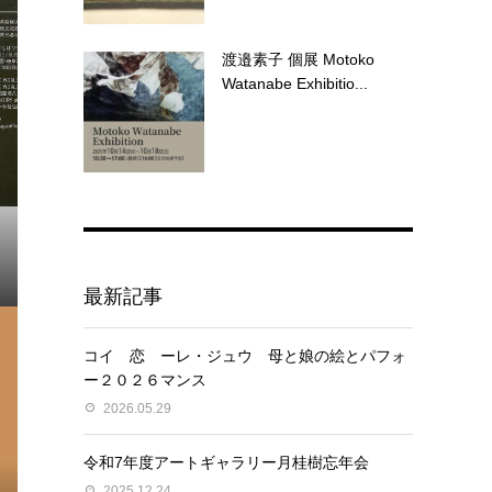
渡邉素子 個展 Motoko
Watanabe Exhibitio...
記
最新記事
コイ 恋 ーレ・ジュウ 母と娘の絵とパフォ
ー２０２６マンス
2026.05.29
令和7年度アートギャラリー月桂樹忘年会
2025.12.24