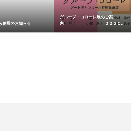
グループ・コローレ展のご案
ら創展のお知らせ
内 ２０２０...