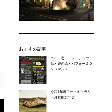
おすすめ記事
コイ 恋 ーレ・ジュウ
母と娘の絵とパフォー２０
２６マンス
令和7年度アートギャラリ
ー月桂樹忘年会