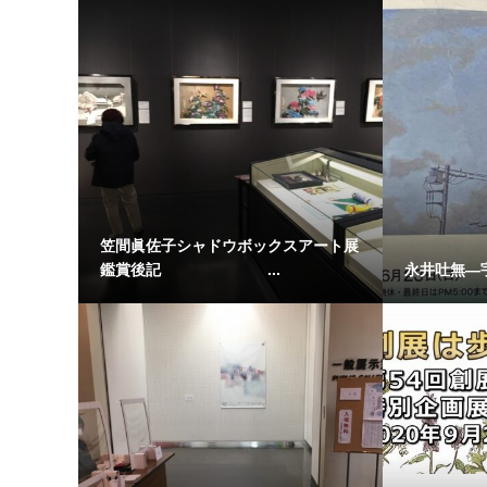
笠間眞佐子シャドウボックスアート展
鑑賞後記 ...
永井吐無―