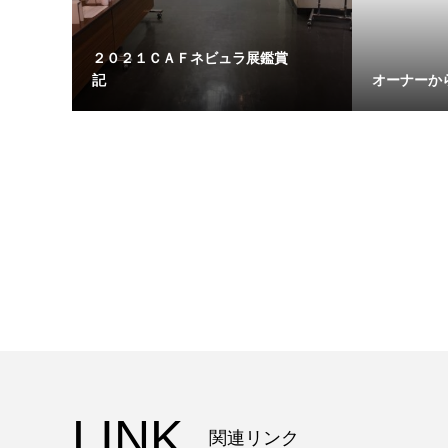
２０２１ＣＡＦネビュラ展鑑賞
記
オーナーか
LINK
関連リンク