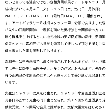
ないと言っても過言ではない森相實回顧展がアートギャラリー月
桂樹に於いて４月４日（火）～１５日（土）迄（日・月休廊）
AM１０，３０～PM５，００（最終日PM４、００）開催されま
す。アートギャラリー月桂樹スタッフ一同、念願でありました森
相先生の回顧展開催にご理解を頂いた奥様はじめ関係者の方々に
厚く御礼申し上げると共に地元地域の美術愛好家の皆様、美術関
係者の方々に森相芸術の世界を鑑賞して楽しんで頂ける場をご提
供出来ました事を感謝しております。
森相先生は中央画壇でも高く評価されておられますが、地元地域
では先生に師事し薫陶を受けた多くの作家がおられます。先生の
持つ正統派の水彩画の世界は今も脈々として受け継がれ発展して
います。
先生は１９３３年に東京に生まれ、１９５３年水彩画連盟創立会
員春日部たすく先生の門下生となられ、第１５回水彩連盟展で奨
励賞受賞、１９回展で会員に推挙され、文部大臣賞をはじめ多く