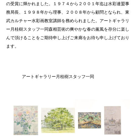
の受賞に輝かれました。１９７４から２００１年迄は水彩連盟事
務局長、１９９８年から理事、２００８年から顧問となられ、東
武カルチャー水彩画教室講師を務められました。アートギャラリ
ー月桂樹スタッフ一同森相芸術の爽やかな春の薫風を存分に楽し
んで頂けることをご期待申し上げご来廊をお待ち申し上げており
ます。
アートギャラリー月桂樹スタッフ一同