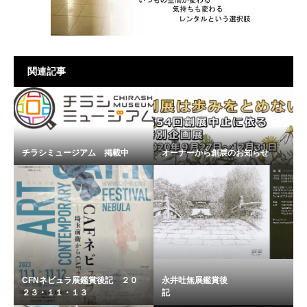
関連記事
チラシミュージアム 掲載中
オーナーから創展のお知らせ
CFNネビュラ展鑑賞後記 ２０
永井吐無展鑑賞後
２３・１１・１３
記 ..