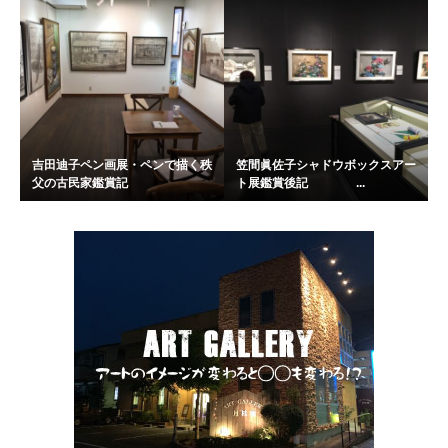
吉田迪子ペン画展・ペンで描く秩
笠間眞佐子シャドウボックスアー
父の古民家鑑賞記
ト展鑑賞後記 ...