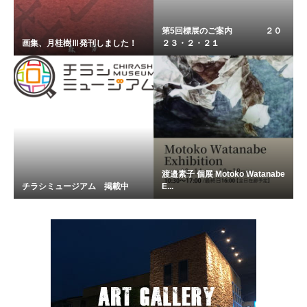
第5回標展のご案内 ２０
画集、月桂樹Ⅲ発刊しました！
２３・２・２１
渡邉素子 個展 Motoko Watanabe
チラシミュージアム 掲載中
E...