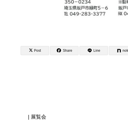
Post
Share
Line
not
| 展覧会