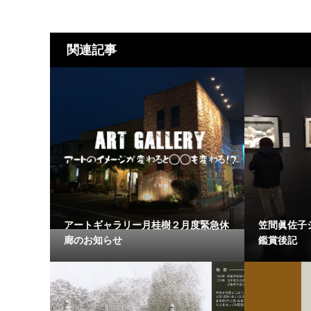
関連記事
アートギャラリー月桂樹２月度緊急休
笠間眞佐子
廊のお知らせ
鑑賞後