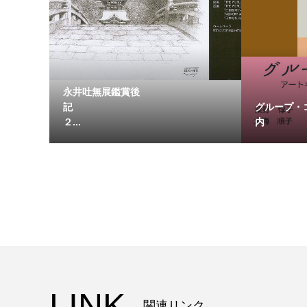
永井吐無展鑑賞後
記
グループ・
２...
内 ２
LINK
関連リンク