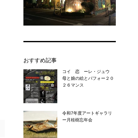
おすすめ記事
コイ 恋 ーレ・ジュウ
母と娘の絵とパフォー２０
２６マンス
令和7年度アートギャラリ
ー月桂樹忘年会