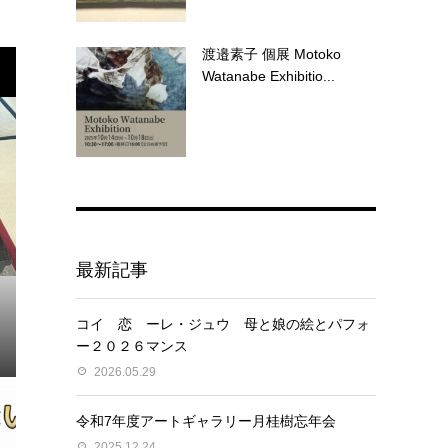
渡邉素子 個展 Motoko
Watanabe Exhibitio...
最新記事
コイ 恋 ーレ・ジュウ 母と娘の絵とパフォ
ー２０２６マンス
2026.05.29
令和7年度アートギャラリー月桂樹忘年会
2025.12.24