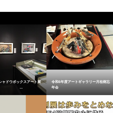
シャドウボックスアート展
令和6年度アートギャラリー月桂樹忘
記 ...
年会