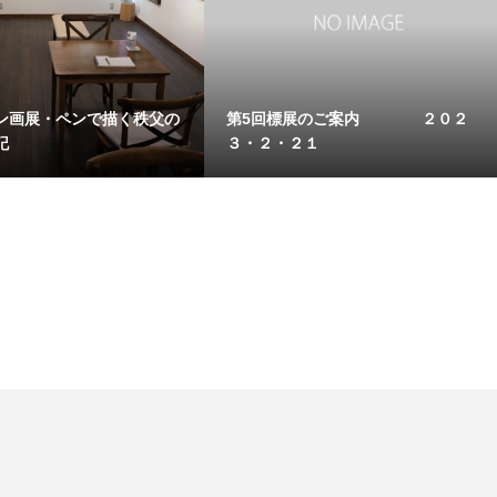
ン画展・ペンで描く秩父の
第5回標展のご案内 ２０２
記
３・２・２１