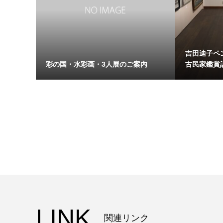
吉田迪子ペ
彩の国・水彩画・3人展のご案内
古民家鑑賞
LINK
関連リンク