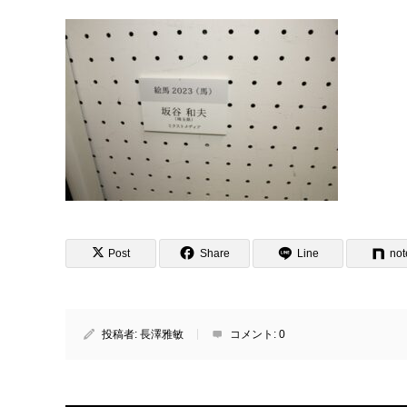
Post
Share
Line
not
投稿者:
長澤雅敏
コメント:
0