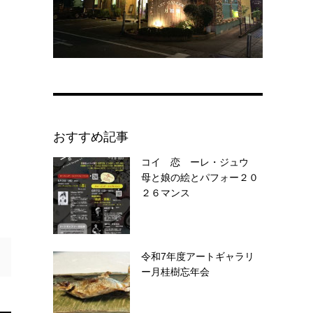
おすすめ記事
コイ 恋 ーレ・ジュウ
母と娘の絵とパフォー２０
２６マンス
令和7年度アートギャラリ
ー月桂樹忘年会