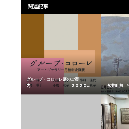
関連記事
グループ・コローレ展のご案
内 ２０２０...
永井吐無―