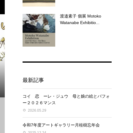
渡邉素子 個展 Motoko
Watanabe Exhibitio...
最新記事
コイ 恋 ーレ・ジュウ 母と娘の絵とパフォ
ー２０２６マンス
2026.05.29
令和7年度アートギャラリー月桂樹忘年会
2025.12.24