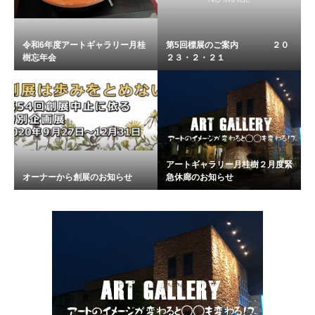
令和6年度アートギャラリー月桂
第5回標展のご案内 ２０
樹忘年会
２３・２・２１
アートギャラリー月桂樹２月度緊
オーナーから創展のお知らせ
急休廊のお知らせ