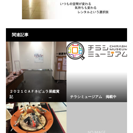
関連記事
２０２１ＣＡＦネビュラ展鑑賞
記 ...
チラシミュージアム 掲載中