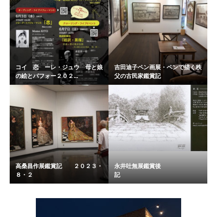
コイ 恋 ーレ・ジュウ 母と娘
吉田迪子ペン画展・ペンで描く秩
の絵とパフォー２０２...
父の古民家鑑賞記
高桑昌作展鑑賞記 ２０２３・
永井吐無展鑑賞後
８・２
記 ..