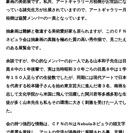
象画の美術展です。私共、アートギャラリー月桂樹がお世話にな
っている諸先生方が出展されていますので、アートギャラリー月
桂樹は協賛メンバーの一員となっています。
抽象画は難解と敬遠する美術愛好家も居られますが、このＣＦＮ
ネビュラ会は抽象画の真髄を極めた質の高い秀作揃で、見ごたえ
のある展覧会です。
余談ですが、中心的なメンバーのお一人である山本和子先生は目
黒８中の１年後輩で、実は当時昭和３０年ごろの目黒８中は１学
年１５０人足らずの生徒数でしたが、同期には現代アートで日本
を代表する松本陽子さんを始め東京芸大に進んだ者３名、南画を
志して文化学院から米国に飛んで活躍した関川君等多感多彩な生
徒が多く山本先生も私もその環境に大きく刺激を受けた一人でし
た。
会の持つ強烈な情熱は、ＣＦＮのＮはＮ
ebula
ネビュラの頭文字
で星雲を意味し、アートの交流が渦巻状に展開される事、充満し